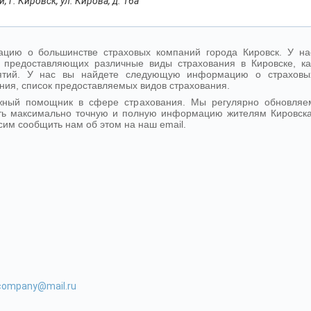
 г. Кировск, ул. Кирова, д. 16а
цию о большинстве страховых компаний города Кировск. У на
 предоставляющих различные виды страхования в Кировске, ка
иятий. У нас вы найдете следующую информацию о страховы
ния, список предоставляемых видов страхования.
ежный помощник в сфере страхования. Мы регулярно обновляе
ть максимально точную и полную информацию жителям Кировска
сим сообщить нам об этом на наш email.
-company@mail.ru