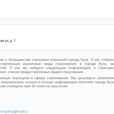
я ул, д. 1
ю о большинстве страховых компаний города Куса. У нас собран
ставляющих различные виды страхования в городе Куса, ка
иятий. У нас вы найдете следующую информацию о страховы
ния, список предоставляемых видов страхования.
дежный помощник в сфере страхования. Мы регулярно обновляе
 максимально точную и полную информацию жителям города Куса
сим сообщить нам об этом на наш email.
-company@mail.ru