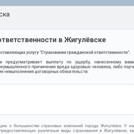
ска
ответственности в Жигулёвске
ставляющих услугу "Страхование гражданской ответственности".
ти предусматривает выплату по ущербу, нанесенному вами
неумышленного причинения вреда здоровью человека, либо порч
ие невыполнения договорных обязательств.
ию о большинстве страховых компаний города Жигулёвск. У на
предоставляющих различные виды страхования в Жигулёвске, ка