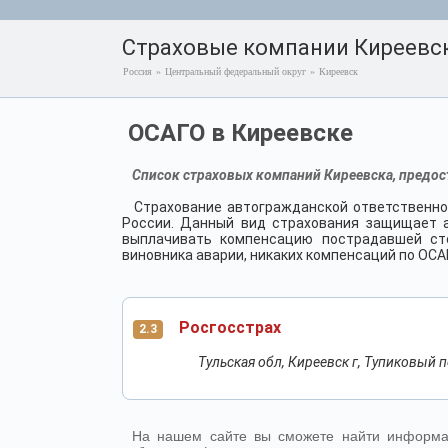
Страховые компании Киреевс
Россия
»
Центральный федеральный округ
»
Киреевск
ОСАГО в Киреевске
Список страховых компаний Киреевска, предос
Страхование автогражданской ответственно
России. Данный вид страхования защищает а
выплачивать компенсацию пострадавшей сто
виновника аварии, никаких компенсаций по ОСА
Росгосстрах
2.3
Тульская обл, Киреевск г, Тупиковый пе
На нашем сайте вы сможете найти информац