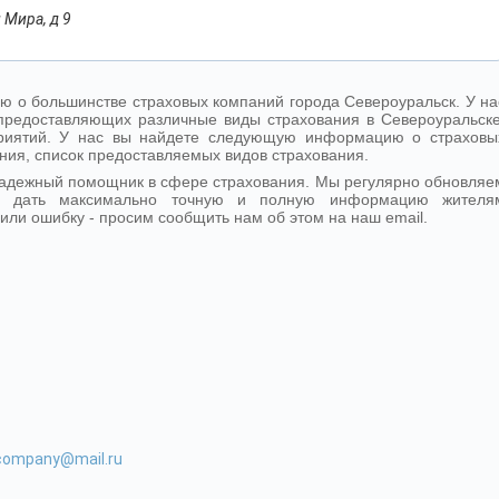
 Мира, д 9
 о большинстве страховых компаний города Североуральск. У на
предоставляющих различные виды страхования в Североуральске
дприятий. У нас вы найдете следующую информацию о страховы
ния, список предоставляемых видов страхования.
надежный помощник в сфере страхования. Мы регулярно обновляе
- дать максимально точную и полную информацию жителя
или ошибку - просим сообщить нам об этом на наш email.
-company@mail.ru