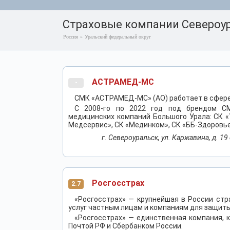
Страховые компании Североу
Россия
»
Уральский федеральный округ
АСТРАМЕД-МС
-
СМК «АСТРАМЕД-МС» (АО) работает в сфере 
С 2008-го по 2022 год под брендом С
медицинских компаний Большого Урала: СК «
Медсервис», СК «Мединком», СК «ББ-Здоровь
г. Североуральск, ул. Каржавина, д. 19
Росгосстрах
2.7
«Росгосстрах» — крупнейшая в России ст
услуг частным лицам и компаниям для защиты
«Росгосстрах» — единственная компания, 
Почтой РФ и Сбербанком России.