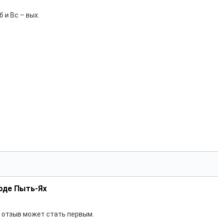
б и Вс – вых.
оде Пыть-Ях
ш отзыв может стать первым.