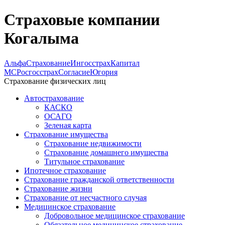
Страховые компании
Когалыма
АльфаСтрахование
Ингосстрах
Капитал
МС
Росгосстрах
Согласие
Югория
Страхование физических лиц
Автострахование
КАСКО
ОСАГО
Зеленая карта
Страхование имущества
Страхование недвижимости
Страхование домашнего имущества
Титульное страхование
Ипотечное страхование
Страхование гражданской ответственности
Страхование жизни
Страхование от несчастного случая
Медицинское страхование
Добровольное медицинское страхование
Обязательное медицинское страхование