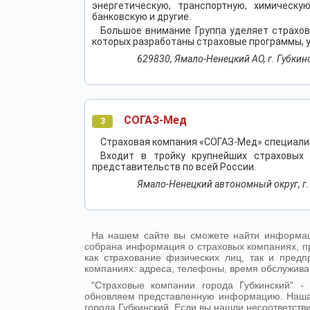
энергетическую, транспортную, химическу
банковскую и другие.
Большое внимание Группа уделяет страхов
которых разработаны страховые программы, 
629830, Ямало-Ненецкий АО, г. Губкинск
СОГАЗ-Мед
3
Страховая компания «СОГАЗ-Мед» специали
Входит в тройку крупнейших страховых
представительств по всей России.
Ямало-Ненецкий автономный округ, г. Г
На нашем сайте вы сможете найти информаци
собрана информация о страховых компаниях, п
как страхование физических лиц, так и пре
компаниях: адреса, телефоны, время обслужива
"Страховые компании города Губкинский" 
обновляем представленную информацию. Наша
города Губкинский. Если вы нашли несоответств