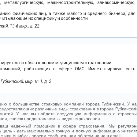
ю, металлургическую, машиностроительную, авиакосмическую,
анию физических лиц, а также малого и среднего бизнеса, для
учитывающие их специфику и особенности.
ий, 13-й мкр., д. 22
зируется на обязательном медицинском страховании.
 компаний, работающих в сфере ОМС. Имеет широкую сеть
убкинский, мкр. № 1, д. 2
ю о большинстве страховых компаний города Губкинский. У на
редоставляющих различные виды страхования в городе Губкинский
дприятий. У нас вы найдете следующую информацию о страховы
ния, список предоставляемых видов страхования.
- ваш надежный помощник в сфере страхования. Мы регулярн
 цель - дать максимально точную и полную информацию жителя
ие или ошибку - просим сообщить нам об этом на наш email.