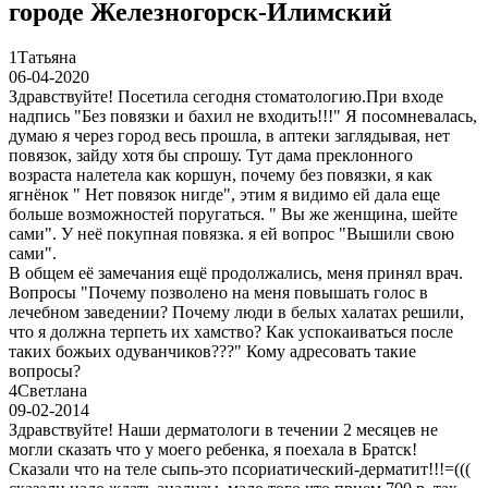
городе Железногорск-Илимский
1
Татьяна
06-04-2020
Здравствуйте! Посетила сегодня стоматологию.При входе
надпись "Без повязки и бахил не входить!!!" Я посомневалась,
думаю я через город весь прошла, в аптеки заглядывая, нет
повязок, зайду хотя бы спрошу. Тут дама преклонного
возраста налетела как коршун, почему без повязки, я как
ягнёнок " Нет повязок нигде", этим я видимо ей дала еще
больше возможностей поругаться. " Вы же женщина, шейте
сами". У неё покупная повязка. я ей вопрос "Вышили свою
сами".
В общем её замечания ещё продолжались, меня принял врач.
Вопросы "Почему позволено на меня повышать голос в
лечебном заведении? Почему люди в белых халатах решили,
что я должна терпеть их хамство? Как успокаиваться после
таких божьих одуванчиков???" Кому адресовать такие
вопросы?
4
Светлана
09-02-2014
Здравствуйте! Наши дерматологи в течении 2 месяцев не
могли сказать что у моего ребенка, я поехала в Братск!
Сказали что на теле сыпь-это псориатический-дерматит!!!=(((