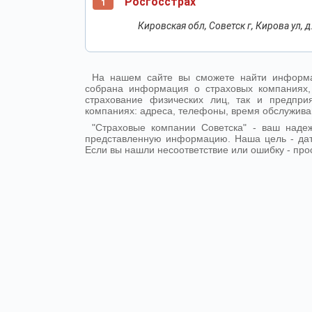
Росгосстрах
1
Кировская обл, Советск г, Кирова ул, д
На нашем сайте вы сможете найти информа
собрана информация о страховых компаниях,
страхование физических лиц, так и предпр
компаниях: адреса, телефоны, время обслужива
"Страховые компании Советска" - ваш над
представленную информацию. Наша цель - да
Если вы нашли несоответствие или ошибку - про