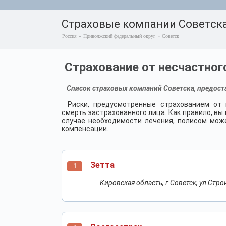
Страховые компании Советска
Россия
»
Приволжский федеральный округ
»
Советск
Страхование от несчастног
Список страховых компаний Советска, предоста
Риски, предусмотренные страхованием от н
смерть застрахованного лица. Как правило, в
случае необходимости лечения, полисом мож
компенсации.
Зетта
1
Кировская область, г Советск, ул Строи