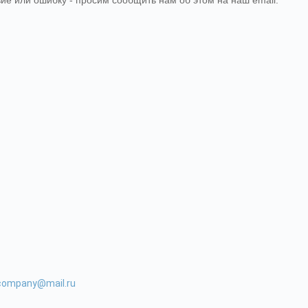
вие или ошибку - просим сообщить нам об этом на наш email.
-company@mail.ru