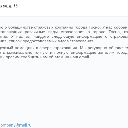
 ул, д. 16
 о большинстве страховых компаний города Тосно. У нас собран
тавляющих различные виды страхования в городе Тосно, ка
иятий. У нас вы найдете следующую информацию о страховы
ния, список предоставляемых видов страхования.
адежный помощник в сфере страхования. Мы регулярно обновляе
ать максимально точную и полную информацию жителям город
у - просим сообщить нам об этом на наш email.
-company@mail.ru