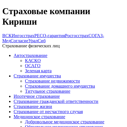
Страховые компании
Кириши
ВСК
Ингосстрах
РЕСО-гарантия
Росгосстрах
СОГАЗ-
Мед
Согласие
УралСиб
Страхование физических лиц
Автострахование
КАСКО
ОСАГО
Зеленая карта
Страхование имущества
Страхование недвижимости
Страхование домашнего имущества
Титульное страхование
Ипотечное страхование
Страхование гражданской ответственности
Страхование жизни
Страхование от несчастного случая
Медицинское страхование
Добровольное медицинское страхование
Обязательное медицинское страхование