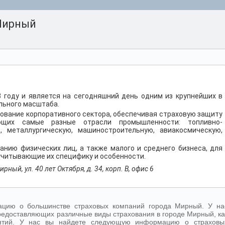
Мирный
3 году и является на сегодняшний день одним из крупнейших в
льного масштаба.
ование корпоративного сектора, обеспечивая страховую защиту
ющих самые разные отрасли промышленности: топливно-
ю, металлургическую, машиностроительную, авиакосмическую,
анию физических лиц, а также малого и среднего бизнеса, для
учитывающие их специфику и особенности.
рный, ул. 40 лет Октября, д. 34, корп. В, офис 6
цию о большинстве страховых компаний города Мирный. У на
редоставляющих различные виды страхования в городе Мирный, ка
иятий. У нас вы найдете следующую информацию о страховы