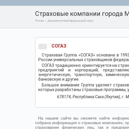
Страховые компании города 
Россия
»
Дальневосточный федеральный округ
СОГАЗ
-
Страховая Группа «СОГАЗ» основана в 199
России универсальных страховщиков федера
СОГАЗ традиционно ориентируется на страх
предприятий и корпораций, представля
энергетическую, транспортную, химическу
банковскую и другие.
Большое внимание Группа уделяет страхов
которых разработаны страховые программы, 
678174, Республика Саха (Якутия), г. Ми
На нашем сайте вы сможете найти информа
собрана информация о страховых компаниях, п
страхование физических лиц, так и предпр