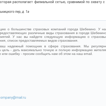
которая располагает филиальной сетью, сравнимой по охвату с
ьницкого пер, д. 1а
ию о большинстве страховых компаний города Шебекино. У на
редоставляющих различные виды страхования в городе Шебекино
дприятий. У нас вы найдете следующую информацию о страховы
ния, список предоставляемых видов страхования.
 ваш надежный помощник в сфере страхования. Мы регулярн
 цель - дать максимально точную и полную информацию жителя
 или ошибку - просим сообщить нам об этом на наш email.
-company@mail.ru