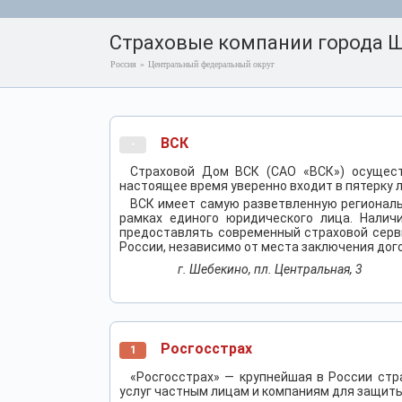
Страховые компании города 
Россия
»
Центральный федеральный округ
ВСК
-
Страховой Дом ВСК (САО «ВСК») осущест
настоящее время уверенно входит в пятерку 
ВСК имеет самую разветвленную региональ
рамках единого юридического лица. Налич
предоставлять современный страховой серв
России, независимо от места заключения дог
г. Шебекино, пл. Центральная, 3
Росгосстрах
1
«Росгосстрах» — крупнейшая в России ст
услуг частным лицам и компаниям для защиты