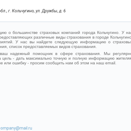
л., г. Кольчугино, ул. Дружбы, д. 6
ю о большинстве страховых компаний города Кольчугино. У на
редоставляющих различные виды страхования в городе Кольчугино
дприятий. У нас вы найдете следующую информацию о страховы
ния, список предоставляемых видов страхования.
- ваш надежный помощник в сфере страхования. Мы регулярн
 цель - дать максимально точную и полную информацию жителя
ие или ошибку - просим сообщить нам об этом на наш email.
-company@mail.ru