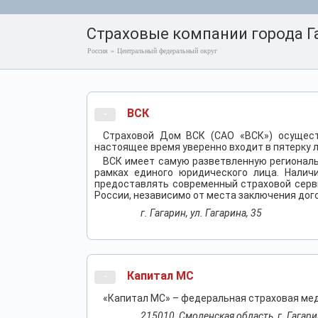
Страховые компании города Г
Россия
»
Центральный федеральный округ
ВСК
-
Страховой Дом ВСК (САО «ВСК») осущест
настоящее время уверенно входит в пятерку 
ВСК имеет самую разветвленную региональ
рамках единого юридического лица. Налич
предоставлять современный страховой серв
России, независимо от места заключения дог
г. Гагарин, ул. Гагарина, 35
Капитал МС
-
«Капитал МС» – федеральная страховая мед
215010, Смоленская область, г. Гагарин