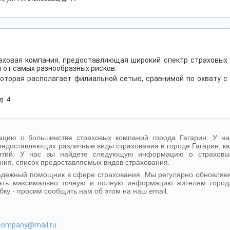
раховая компания, предоставляющая широкий спектр страховых
 от самых разнообразных рисков.
которая располагает филиальной сетью, сравнимой по охвату с
д. 4
цию о большинстве страховых компаний города Гагарин. У на
едоставляющих различные виды страхования в городе Гагарин, ка
иятий. У нас вы найдете следующую информацию о страховы
ния, список предоставляемых видов страхования.
надежный помощник в сфере страхования. Мы регулярно обновляе
ать максимально точную и полную информацию жителям город
бку - просим сообщить нам об этом на наш email.
-company@mail.ru