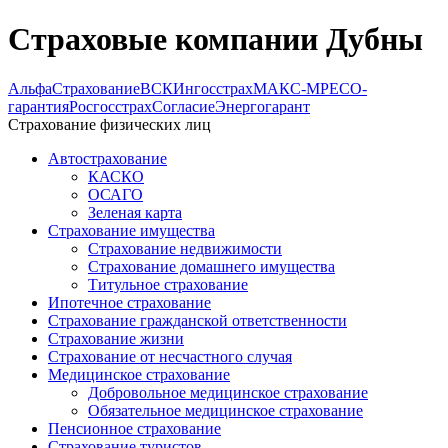
Страховые компании Дубны
АльфаСтрахование
ВСК
Ингосстрах
МАКС-М
РЕСО-
гарантия
Росгосстрах
Согласие
Энергогарант
Страхование физических лиц
Автострахование
КАСКО
ОСАГО
Зеленая карта
Страхование имущества
Страхование недвижимости
Страхование домашнего имущества
Титульное страхование
Ипотечное страхование
Страхование гражданской ответственности
Страхование жизни
Страхование от несчастного случая
Медицинское страхование
Добровольное медицинское страхование
Обязательное медицинское страхование
Пенсионное страхование
Страхование туристов